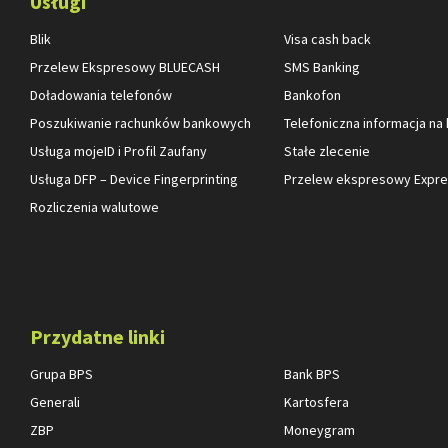
Usługi
Blik
Visa cash back
Przelew Ekspresowy BLUECASH
SMS Banking
Doładowania telefonów
Bankofon
Poszukiwanie rachunków bankowych
Telefoniczna informacja na
Usługa mojeID i Profil Zaufany
Stałe zlecenie
Usługa DFP – Device Fingerprinting
Przelew ekspresowy Expres
Rozliczenia walutowe
Przydatne linki
Grupa BPS
Bank BPS
Generali
Kartosfera
ZBP
Moneygram