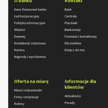
O banku
Kontakt
Dane finansowe banku
Bank
Ład korporacyjny
Centrala
Polityka informacyjna
Placówki
Władze
Bankomaty
Dawniej
Formularz kontaktowy
Działalność statutowa
Dla mediów
Kariera
Dołącz do nas
Nagrody i wyróżnienia
Oferta na miarę
Informacje dla
klientów
Klienci indywidualni
Aktualności
Firmy i instytucje
Porady
Rolnicy