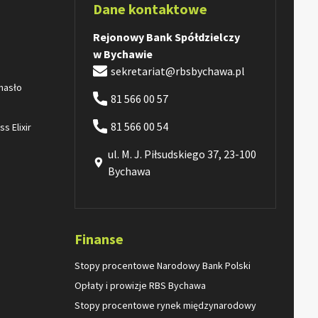
Dane kontaktowe
Rejonowy Bank Spółdzielczy
w Bychawie
sekretariat@rbsbychawa.pl
 hasło
81 566 00 57
81 566 00 54
s Elixir
ul. M. J. Piłsudskiego 37, 23-100
Bychawa
Finanse
Stopy procentowe Narodowy Bank Polski
Opłaty i prowizje RBS Bychawa
Stopy procentowe rynek międzynarodowy