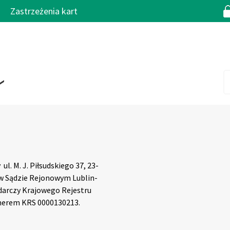
Zastrzeżenia kart
ul. M. J. Piłsudskiego 37, 23-
w Sądzie Rejonowym Lublin-
odarczy Krajowego Rejestru
merem KRS 0000130213.