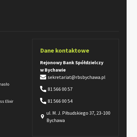
Dane kontaktowe
Rejonowy Bank Spółdzielczy
w Bychawie
sekretariat@rbsbychawa.pl
 hasło
81 566 00 57
81 566 00 54
s Elixir
ul. M. J. Piłsudskiego 37, 23-100
Bychawa