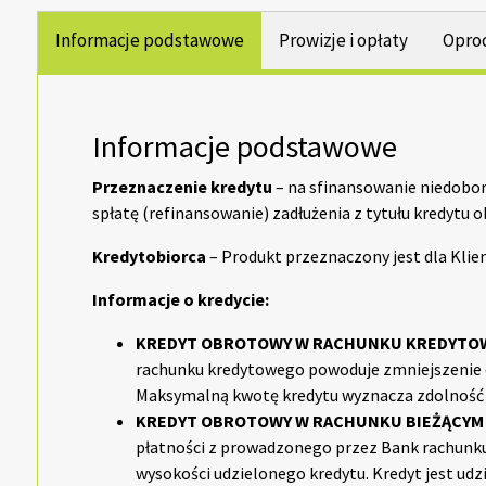
Informacje podstawowe
Prowizje i opłaty
Opro
Informacje podstawowe
Przeznaczenie kredytu
– na sfinansowanie niedobor
spłatę (refinansowanie) zadłużenia z tytułu kredytu
Kredytobiorca
– Produkt przeznaczony jest dla Kli
Informacje o kredycie:
KREDYT OBROTOWY W RACHUNKU KREDYTO
rachunku kredytowego powoduje zmniejszenie o
Maksymalną kwotę kredytu wyznacza zdolność k
KREDYT OBROTOWY W RACHUNKU BIEŻĄCYM
płatności z prowadzonego przez Bank rachunku 
wysokości udzielonego kredytu. Kredyt jest udz