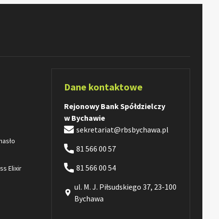
Dane kontaktowe
Rejonowy Bank Spółdzielczy
w Bychawie
sekretariat@rbsbychawa.pl
 hasło
81 566 00 57
81 566 00 54
s Elixir
ul. M. J. Piłsudskiego 37, 23-100
Bychawa