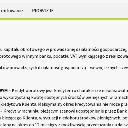
centowanie
PROWIZJE
u kapitału obrotowego w prowadzonej działalności gospodarczej,
 obrotowego w innym banku, podatku VAT wynikającego z realizowa
entów prowadzących działalność gospodarczą – wewnętrznych i ze
WYM –
Kredyt obrotowy jest kredytem o charakterze nieodnawialn
 wykorzystaną kwotę dostępnych środków pieniężnych w ramach k
redytowa Klienta. Maksymalny okres kredytowania nie może prze
– Kredyt w rachunku bieżącym stanowi udostępnienie przez Bank ś
bieżącego Klienta, w sytuacji niedoboru środków pieniężnych, p
ielany na okres do 12 miesięcy z możliwością przedłużania na dals