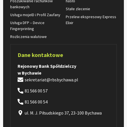
Poszukiwanie rachunków
hasło
bankowych
Stałe zlecenie
Usługa mojeID i Profil Zaufany
Przelew ekspresowy Express
Usługa DFP – Device
Elixir
Fingerprinting
Rozliczenia walutowe
Dane kontaktowe
Rejonowy Bank Spółdzielczy
w Bychawie
sekretariat@rbsbychawa.pl
81 566 00 57
81 566 00 54
ul. M. J. Piłsudskiego 37, 23-100 Bychawa