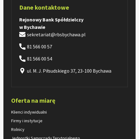
Dane kontaktowe
Rejonowy Bank Spółdzielczy
w Bychawie
sekretariat@rbsbychawa.pl
81 566 00 57
81 566 00 54
ul. M. J. Piłsudskiego 37, 23-100 Bychawa
Oferta na miarę
Klienci indywidualni
Firmy i instytucje
Rolnicy
Jednostki Samorządu Terytorialnego